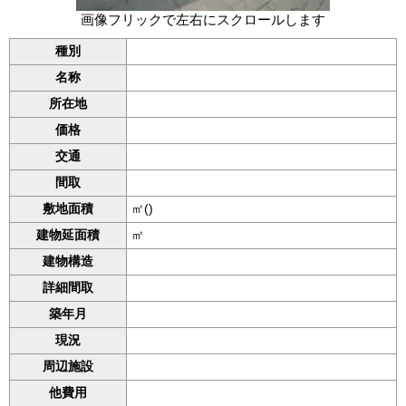
画像フリックで左右にスクロールします
種別
名称
所在地
価格
交通
間取
敷地面積
㎡()
建物延面積
㎡
建物構造
詳細間取
築年月
現況
周辺施設
他費用