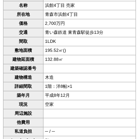
名称
浜館4丁目 売家
所在地
青森市浜館4丁目
価格
2,700万円
交通
青い森鉄道 東青森駅徒歩13分
間取
1LDK
敷地面積
195.52㎡()
建物延面積
132.88㎡
建築確認番号
建物構造
木造
詳細間取
1階：洋8帖×1
築年月
平成8年12月
現況
空家
周辺施設
他費用
私道負担
─ / ─