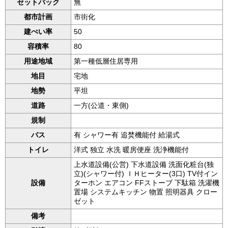
セットバック
無
都市計画
市街化
建ぺい率
50
容積率
80
用途地域
第一種低層住居専用
地目
宅地
地勢
平坦
道路
一方(公道・東側)
規制
バス
有 シャワー有 追焚機能付 給湯式
トイレ
洋式 独立 水洗 暖房便座 洗浄機能付
上水道設備(公営) 下水道設備 洗面化粧台(独
立)(シャワー付) ＩＨヒーター(3口) TV付イン
設備
ターホン エアコン FFストーブ 下駄箱 洗濯機
置場 システムキッチン 物置 照明器具 クロー
ゼット
備考