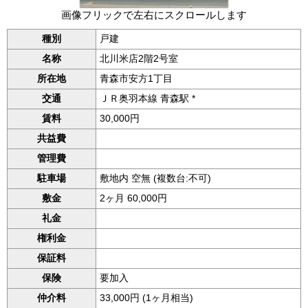
画像フリックで左右にスクロールします
種別
戸建
名称
北川米店2階2号室
所在地
青森市安方1丁目
交通
ＪＲ奥羽本線 青森駅 *
賃料
30,000円
共益費
管理費
駐車場
敷地内 空無 (複数台:不可)
敷金
2ヶ月 60,000円
礼金
権利金
保証料
保険
要加入
仲介料
33,000円 (1ヶ月相当)