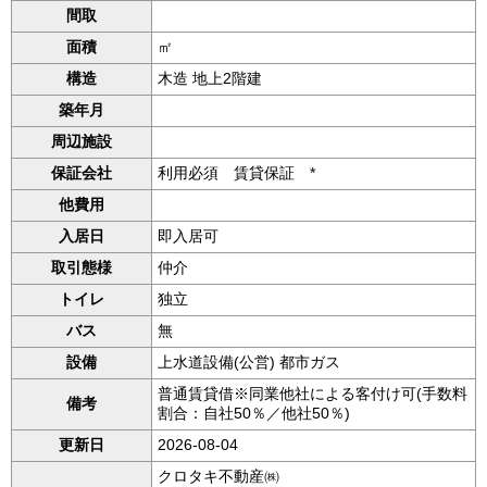
間取
面積
㎡
構造
木造 地上2階建
築年月
周辺施設
保証会社
利用必須 賃貸保証 *
他費用
入居日
即入居可
取引態様
仲介
トイレ
独立
バス
無
設備
上水道設備(公営) 都市ガス
普通賃貸借※同業他社による客付け可(手数料
備考
割合：自社50％／他社50％)
更新日
2026-08-04
クロタキ不動産㈱